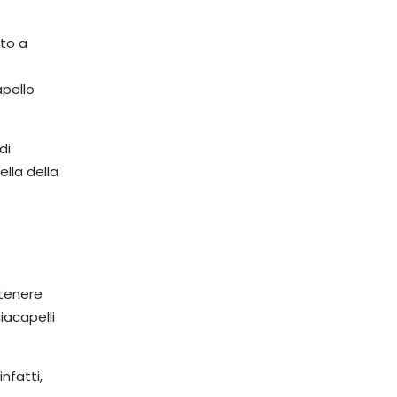
tto a
apello
di
ella della
ttenere
iacapelli
nfatti,