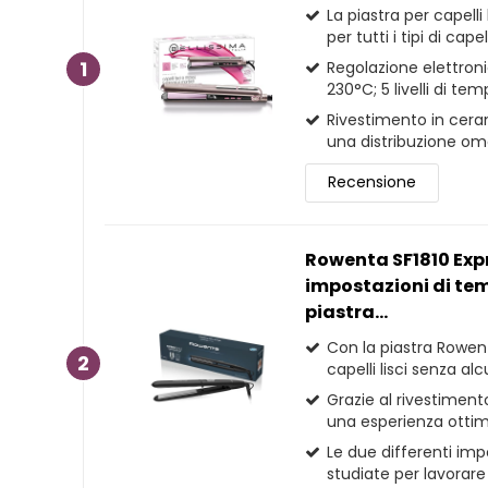
La piastra per capelli
per tutti i tipi di capel
1
Regolazione elettron
230°C; 5 livelli di te
Rivestimento in cerami
una distribuzione omo
Recensione
Rowenta SF1810 Expr
impostazioni di tem
piastra...
Con la piastra Rowent
2
capelli lisci senza alcu
Grazie al rivestiment
una esperienza otti
Le due differenti im
studiate per lavorare 