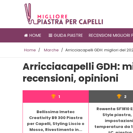
HOME
GUIDA PIASTRE
RECENSIONI MIGLIORI 
Home
/
Marche
/
Arricciacapelli GDH: migliori del 202
Arricciacapelli GDH: mig
recensioni, opinioni
1
2
Rowenta SF1810 
Bellissima Imetec
Style piastra,
Creativity B9 300 Piastra
impostazioni
per Capelli, Styling Liscio o
temperatura da 18
Mosso, Rivestimento in...
°C, piastra.