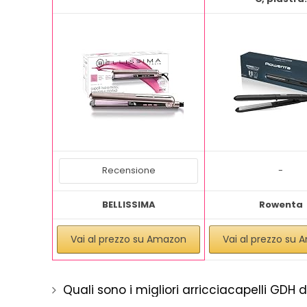
Recensione
-
BELLISSIMA
Rowenta
Vai al prezzo su Amazon
Vai al prezzo su
Quali sono i migliori arricciacapelli GDH 