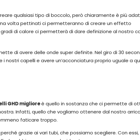
reare qualsiasi tipo di boccolo, però chiaramente è più ada
Una volta pettinati ci permetteranno di creare un effetto
radi di calore ci permetterà di dare definizione al nostro c
tte di avere delle onde super definite. Nel giro di 30 secon
 i nostri capelli e avere un’acconciatura proprio uguale a qu
lli GHD migliore
è quello in sostanza che ci permette di o
stra. Infatti, quello che vogliamo ottenere dal nostro arricc
emmeno faticare troppo.
perché grazie ai vari tubi, che possiamo scegliere. Con essi, i