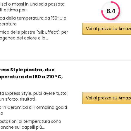
 lisci o mossi in una sola passata,
li; ottima per...
8.4
ica della temperatura da 150°C a
mperatura
Vai al prezzo su Ama
ca delle piastre "Silk Effect": per
genea del calore e la...
ess Style piastra, due
peratura da 180 a 210 °C,
a Express Style, puoi avere tutto:
Vai al prezzo su Ama
n sforzo, risultati...
o in Ceramica di Tormalina goditi
ma
postazioni di temperatura sono
anche sui capelli più...