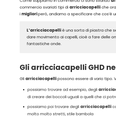
Come sappiamo in commercio ci sono svariati
ar
commercio svariati tipi di
arricciacapelli
che ora
i
migliori
però, andiamo a specificare che cos’è un 
L’arricciacapelli
è una sorta di piastra che s
dare movimento ai capelli, cioè a fare delle on
fantastiche onde.
Gli arricciacapelli GHD ne
Gli
arricciacapelli
possono essere di vario tipo. 
possiamo trovare ad esempio, degli
arriccia
di creare dei boccoli uguali a quelli che ci po
possiamo poi trovare degli
arricciacapelli
co
molto molto stretti, stile bambola