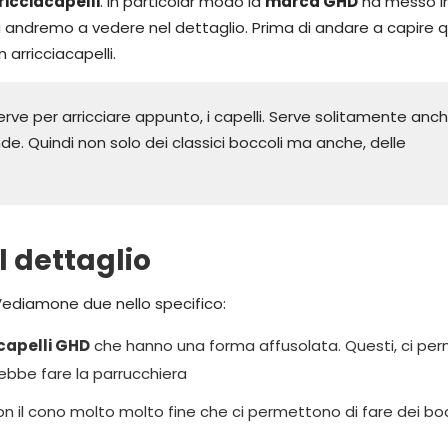
ricciacapelli
. In particolar modo la
marca GHD
ha messo i
 andremo a vedere nel dettaglio. Prima di andare a capire q
arricciacapelli.
erve per arricciare appunto, i capelli. Serve solitamente anc
de. Quindi non solo dei classici boccoli ma anche, delle
l dettaglio
Vediamone due nello specifico:
capelli GHD
che hanno una forma affusolata. Questi, ci pe
trebbe fare la parrucchiera
n il cono molto molto fine che ci permettono di fare dei boc