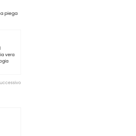
una piega
d
ia vera
ogia
Successivo