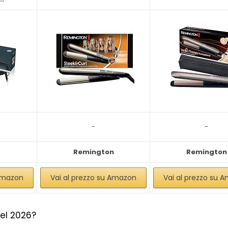
-
-
Remington
Remington
 Amazon
Vai al prezzo su Amazon
Vai al prezzo su 
del 2026?