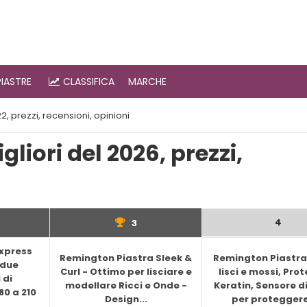
PIASTRE
CLASSIFICA
MARCHE
2, prezzi, recensioni, opinioni
liori del 2026, prezzi,
4
3
Express
Remington Piastra Sleek &
Remington Piastra 
 due
Curl - Ottimo per lisciare e
lisci e mossi, Pro
 di
modellare Ricci e Onde -
Keratin, Sensore d
0 a 210
Design...
per proteggere i
..