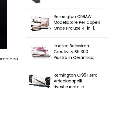
in tormalina
Remington CI91AW
Modellatore Per Capelli
Onde Proluxe 4-in-1,
Regolabile Per 4 Tipi Di
Onde
Imetec Bellissima
Creativity B9 300
Piastra in Ceramica,
 Come ben
Styling Liscio o Mosso,
Riscaldamento Rapido
Remington CI95 Ferro
Arricciacapelli,
rivestimento in
ceramica e perla