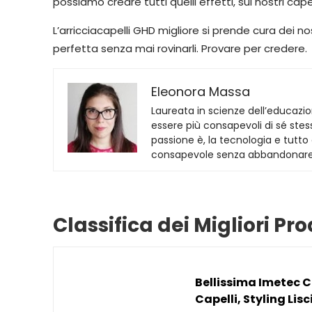
possiamo creare tutti quelli effetti, sui nostri c
L’arricciacapelli GHD migliore si prende cura dei no
perfetta senza mai rovinarli. Provare per credere.
Eleonora Massa
Laureata in scienze dell’educazio
essere più consapevoli di sé stes
passione è, la tecnologia e tutt
consapevole senza abbandonare l’
Classifica dei Migliori Pro
Bellissima Imetec C
Capelli, Styling Lisc