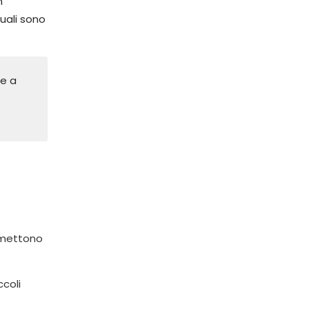
n
uali sono
he a
rmettono
coli