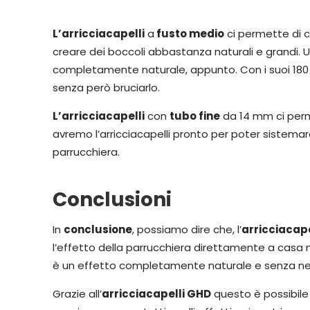
L’arricciacapelli
a
fusto medio
ci permette di c
creare dei boccoli abbastanza naturali e grandi. 
completamente naturale, appunto. Con i suoi 180 g
senza però bruciarlo.
L’arricciacapelli
con
tubo fine
da 14 mm ci perme
avremo l’arricciacapelli pronto per poter sistemare
parrucchiera.
Conclusioni
In
conclusione
, possiamo dire che, l’
arricciacape
l’effetto della parrucchiera direttamente a casa no
è un effetto completamente naturale e senza n
Grazie all’
arricciacapelli GHD
questo è possibile 