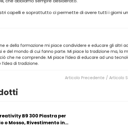
apelli, che abbiamo sempre desiderato.
stri capelli e soprattutto ci permette di avere tutti i giorni 
ne e della formazione mi piace condividere e educare gli altri a
si e del mondo di cui fanno parte. Mi piace la tradizione ma, la m
o ciò che ne comprende. Mi piace l’idea di educare ad una tecnol
idea di tradizione.
Articolo Precedente
/ Articolo 
dotti
reativity B9 300 Piastra per
io o Mosso, Rivestimento in...