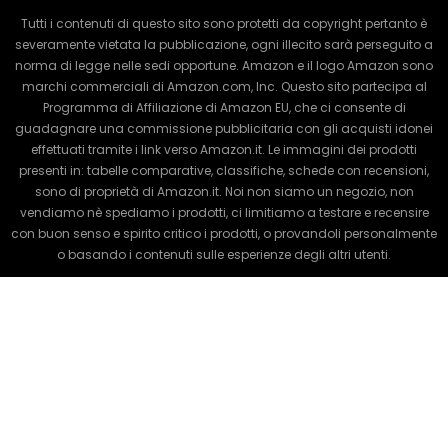
Tutti i contenuti di questo sito sono protetti da copyright pertanto è
severamente vietata la pubblicazione, ogni illecito sarà perseguito a
norma di legge nelle sedi opportune. Amazon e il logo Amazon sono
marchi commerciali di Amazon.com, Inc. Questo sito partecipa al
Programma di Affiliazione di Amazon EU, che ci consente di
guadagnare una commissione pubblicitaria con gli acquisti idonei
effettuati tramite i link verso Amazon.it. Le immagini dei prodotti
presenti in: tabelle comparative, classifiche, schede con recensioni,
sono di proprietà di Amazon.it. Noi non siamo un negozio, non
vendiamo nè spediamo i prodotti, ci limitiamo a testare e recensire
con buon senso e spirito critico i prodotti, o provandoli personalmente
o basando i contenuti sulle esperienze degli altri utenti.